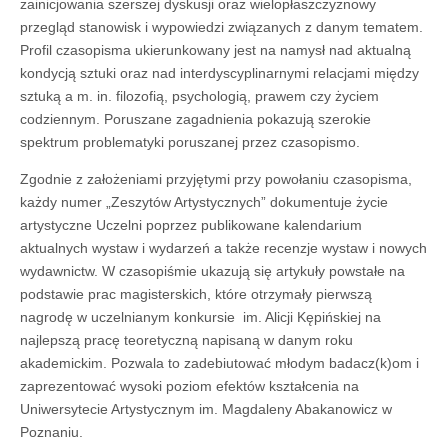
zainicjowania szerszej dyskusji oraz wielopłaszczyznowy
przegląd stanowisk i wypowiedzi związanych z danym tematem.
Profil czasopisma ukierunkowany jest na namysł nad aktualną
kondycją sztuki oraz nad interdyscyplinarnymi relacjami między
sztuką a m. in. filozofią, psychologią, prawem czy życiem
codziennym. Poruszane zagadnienia pokazują szerokie
spektrum problematyki poruszanej przez czasopismo.
Zgodnie z założeniami przyjętymi przy powołaniu czasopisma,
każdy numer „Zeszytów Artystycznych” dokumentuje życie
artystyczne Uczelni poprzez publikowane kalendarium
aktualnych wystaw i wydarzeń a także recenzje wystaw i nowych
wydawnictw. W czasopiśmie ukazują się artykuły powstałe na
podstawie prac magisterskich, które otrzymały pierwszą
nagrodę w uczelnianym konkursie im. Alicji Kępińskiej na
najlepszą pracę teoretyczną napisaną w danym roku
akademickim. Pozwala to zadebiutować młodym badacz(k)om i
zaprezentować wysoki poziom efektów kształcenia na
Uniwersytecie Artystycznym im. Magdaleny Abakanowicz w
Poznaniu.