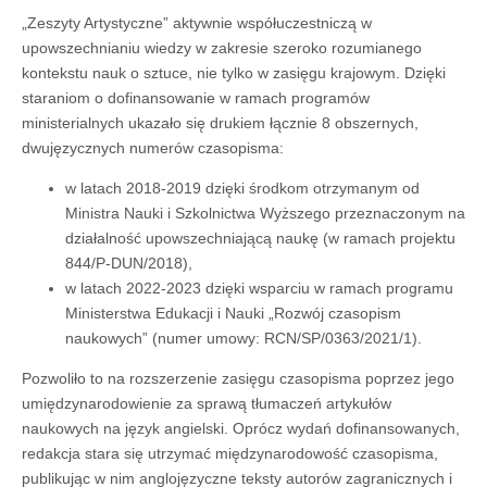
„Zeszyty Artystyczne” aktywnie współuczestniczą w
upowszechnianiu wiedzy w zakresie szeroko rozumianego
kontekstu nauk o sztuce, nie tylko w zasięgu krajowym. Dzięki
staraniom o dofinansowanie w ramach programów
ministerialnych ukazało się drukiem łącznie 8 obszernych,
dwujęzycznych numerów czasopisma:
w latach 2018-2019 dzięki środkom otrzymanym od
Ministra Nauki i Szkolnictwa Wyższego przeznaczonym na
działalność upowszechniającą naukę (w ramach projektu
844/P-DUN/2018),
w latach 2022-2023 dzięki wsparciu w ramach programu
Ministerstwa Edukacji i Nauki „Rozwój czasopism
naukowych” (numer umowy: RCN/SP/0363/2021/1).
Pozwoliło to na rozszerzenie zasięgu czasopisma poprzez jego
umiędzynarodowienie za sprawą tłumaczeń artykułów
naukowych na język angielski. Oprócz wydań dofinansowanych,
redakcja stara się utrzymać międzynarodowość czasopisma,
publikując w nim anglojęzyczne teksty autorów zagranicznych i