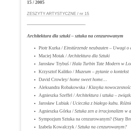
15 / 2005
ZESZYTY ARTYSTYCZNE / nr 15
——————————————-
Architektura dla sztuki – sztuka na cenzurowanym
Piotr Kurka /
Einstürzende neubauten – Uwagi o a
Maciej Motak /
Architektura dla Sztuki
Jarosław Trybuś /
Hala Turbin Tate Modern w Lon
Krzysztof Kalitko /
Muzeum – pytanie o kontekst
David Crowley/
home sweet home…
Aleksandra Robakowska /
Klasyka nowoczesnoś
Agnieszka Szeffel /
Architektura i sztuka – związki
Jarosław Lubiak /
Ucieczka z białego kubu. Różni
Agnieszka Górka /
Sztuka zen a irracjonalizm w a
Sympozjum Sztuka na cenzurowanym? (Stary Bro
Izabela Kowalczyk /
Sztuka na cenzurowanym?