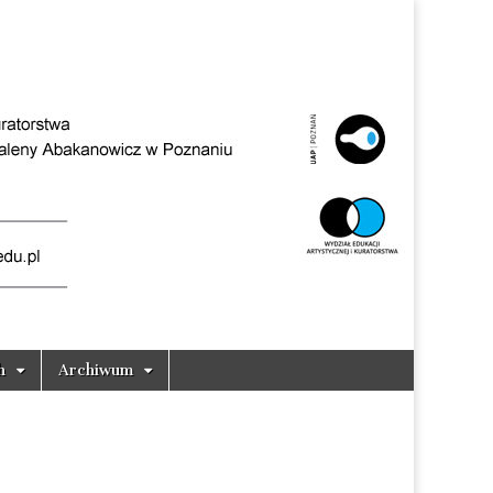
h
Archiwum