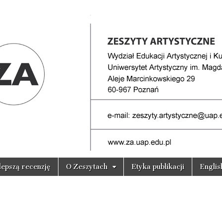
lepszą recenzję
O Zeszytach
Etyka publikacji
Englis