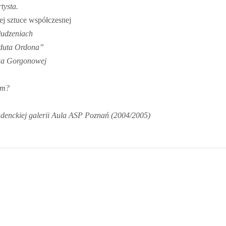
tysta.
ej sztuce współczesnej
złudzeniach
eduta Ordona”
awa Gorgonowej
em?
denckiej galerii Aula ASP Poznań (2004/2005)