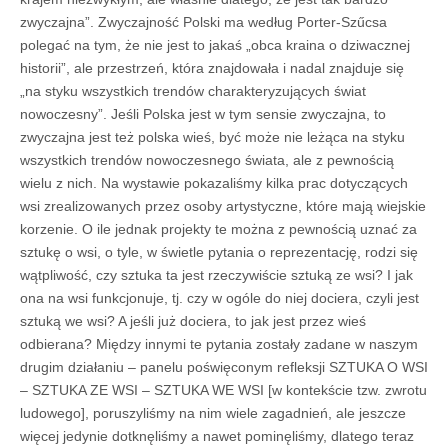
zwyczajna”. Zwyczajność Polski ma według Porter-Szűcsa
polegać na tym, że nie jest to jakaś „obca kraina o dziwacznej
historii”, ale przestrzeń, która znajdowała i nadal znajduje się
„na styku wszystkich trendów charakteryzujących świat
nowoczesny”. Jeśli Polska jest w tym sensie zwyczajna, to
zwyczajna jest też polska wieś, być może nie leżąca na styku
wszystkich trendów nowoczesnego świata, ale z pewnością
wielu z nich. Na wystawie pokazaliśmy kilka prac dotyczących
wsi zrealizowanych przez osoby artystyczne, które mają wiejskie
korzenie. O ile jednak projekty te można z pewnością uznać za
sztukę o wsi, o tyle, w świetle pytania o reprezentację, rodzi się
wątpliwość, czy sztuka ta jest rzeczywiście sztuką ze wsi? I jak
ona na wsi funkcjonuje, tj. czy w ogóle do niej dociera, czyli jest
sztuką we wsi? A jeśli już dociera, to jak jest przez wieś
odbierana? Między innymi te pytania zostały zadane w naszym
drugim działaniu – panelu poświęconym refleksji SZTUKA O WSI
– SZTUKA ZE WSI – SZTUKA WE WSI [w kontekście tzw. zwrotu
ludowego], poruszyliśmy na nim wiele zagadnień, ale jeszcze
więcej jedynie dotknęliśmy a nawet pominęliśmy, dlatego teraz