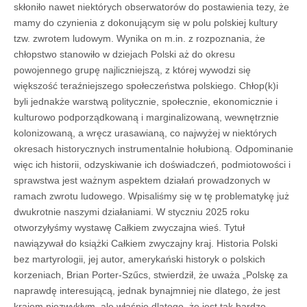
skłoniło nawet niektórych obserwatorów do postawienia tezy, że
mamy do czynienia z dokonującym się w polu polskiej kultury
tzw. zwrotem ludowym. Wynika on m.in. z rozpoznania, że
chłopstwo stanowiło w dziejach Polski aż do okresu
powojennego grupę najliczniejszą, z której wywodzi się
większość teraźniejszego społeczeństwa polskiego. Chłop(k)i
byli jednakże warstwą politycznie, społecznie, ekonomicznie i
kulturowo podporządkowaną i marginalizowaną, wewnętrznie
kolonizowaną, a wręcz urasawianą, co najwyżej w niektórych
okresach historycznych instrumentalnie hołubioną. Odpominanie
więc ich historii, odzyskiwanie ich doświadczeń, podmiotowości i
sprawstwa jest ważnym aspektem działań prowadzonych w
ramach zwrotu ludowego. Wpisaliśmy się w tę problematykę już
dwukrotnie naszymi działaniami. W styczniu 2025 roku
otworzyłyśmy wystawę Całkiem zwyczajna wieś. Tytuł
nawiązywał do książki Całkiem zwyczajny kraj. Historia Polski
bez martyrologii, jej autor, amerykański historyk o polskich
korzeniach, Brian Porter-Szűcs, stwierdził, że uważa „Polskę za
naprawdę interesującą, jednak bynajmniej nie dlatego, że jest
krajem niezwykłym, ale właśnie dlatego, że jest tak bardzo