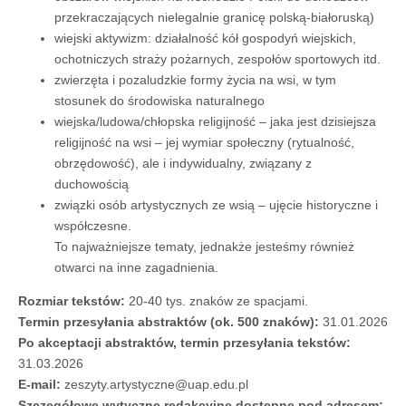
przekraczających nielegalnie granicę polską-białoruską)
wiejski aktywizm: działalność kół gospodyń wiejskich,
ochotniczych straży pożarnych, zespołów sportowych itd.
zwierzęta i pozaludzkie formy życia na wsi, w tym
stosunek do środowiska naturalnego
wiejska/ludowa/chłopska religijność – jaka jest dzisiejsza
religijność na wsi – jej wymiar społeczny (rytualność,
obrzędowość), ale i indywidualny, związany z
duchowością
związki osób artystycznych ze wsią – ujęcie historyczne i
współczesne.
To najważniejsze tematy, jednakże jesteśmy również
otwarci na inne zagadnienia.
Rozmiar tekstów:
20-40 tys. znaków ze spacjami.
Termin przesyłania abstraktów (ok. 500 znaków):
31.01.2026
Po akceptacji abstraktów, termin przesyłania tekstów:
31.03.2026
E-mail:
zeszyty.artystyczne@uap.edu.pl
Szczegółowe wytyczne redakcyjne dostępne pod adresem: