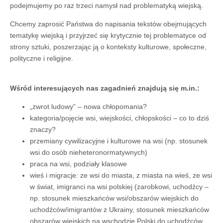
podejmujemy po raz trzeci namysł nad problematyką wiejską.
Chcemy zaprosić Państwa do napisania tekstów obejmujących
tematykę wiejską i przyjrzeć się krytycznie tej problematyce od
strony sztuki, poszerzając ją o konteksty kulturowe, społeczne,
polityczne i religijne.
Wśród interesujących nas zagadnień znajdują się m.in.:
„zwrot ludowy” – nowa chłopomania?
kategoria/pojęcie wsi, wiejskości, chłopskości – co to dziś
znaczy?
przemiany cywilizacyjne i kulturowe na wsi (np. stosunek
wsi do osób nieheteronormatywnych)
praca na wsi, podziały klasowe
wieś i migracje: ze wsi do miasta, z miasta na wieś, ze wsi
w świat, imigranci na wsi polskiej (zarobkowi, uchodźcy –
np. stosunek mieszkańców wsi/obszarów wiejskich do
uchodźców/imigrantów z Ukrainy, stosunek mieszkańców
obszarów wiejskich na wschodzie Polski do uchodźców