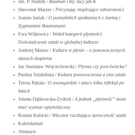
Jan. P. Hudzik /
Bauman i my, tacy jak K
Sławomir Marzec /
Precyzując inspirujące odmienności
Joanna Janiak /
O poznańskich spotkaniach z Janiną i
Zygmuntem Baumanami
Ewa Wójtowicz /
Wokół kategorii płynności.
Doświadczenie sztuki w globalnej kulturze
Andrzej Marzec /
Kultura w płynie – o ponowoczesnych
stanach skupienia
Jan Stanisław Wojciechowski /
Płynna czy post-świecka?
Paulina Sztabińska /
Kultura ponowoczesna a etos sztuki
Teresa Pękala /
O awangardzie i sztuce kilka refleksji po
latach
Jolanta Dąbkowska-Zydroń /
A jednak „płynność” może
mieć wymiar optymistyczny
Roman Kubicki /
Wiecznie raczkująca sprzeczność sztuki
Kalendarium
Abstracts